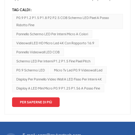
applicazioni videowall: LED COB (LED Chip-On-Board) e
TAG CALDI :
Micro LED. Entrambe le tecnologie offrono vantaggi unici,
P0.9 P1.2 P1.5 P1.8 P2 P2.5 COB Schermo LED Pixel A Passo
ma differiscono anche sotto diversi aspetti. In questo
Ridotto Fine
articolo forniremo un confronto approfondito tra LED COB
Pannello Schermo LED Per Interni Micro A Colori
e Videowall microLED, esplorandone caratteristiche,
applicazioni e vantaggi, per aiutarti a prendere una
Videowall LED HD Micro Led 4K Con Rapporto 16:9
decisione informata per il tuo prossimo progetto.COB
Pannello Videowall LED COB
(Chip-on-Board) e Micro LED sono due tecnologie distinte
Schermo LED Per Interni P1.2 P1.5 Fine Pixel Pitch
utilizzate nella costruzione di videowall led, ciascuno con
P0.9 Schermo LED
Micro Tv Led P0.9 Videowall Led
le proprie caratteristiche e vantaggi. Ecco una
ripartizione delle principali differenze tra i due:Struttura e
Display Per Pannello Video Wall A LED Fisso Per Interni 4K
processo di produzione:COB: Nella tecnologia COB, i
Display A LED Mini Micro P0.9 P1.25 P1.56 A Passo Fine
singoli chip LED vengono montati direttamente su un
substrato, come un circuito stampato, senza necessità di
PER SAPERNE DI PIÙ
imballaggio. Questi chip LED sono strettamente
assemblati e ricoperti da uno strato di fosforo per la
conversione del colore.Micro LED: la tecnologia Micro LED
prevede il montaggio di milioni di minuscoli chip LED (in