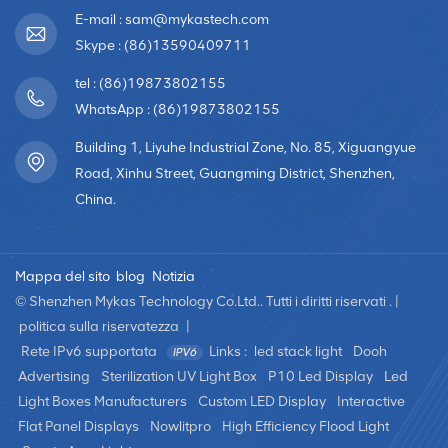
E-mail : sam@mykastech.com
Skype : (86)13590409711
tel : (86)19873802155
WhatsApp : (86)19873802155
Building 1, Liyuhe Industrial Zone, No. 85, Xiguangyue
Road, Xinhu Street, Guangming District, Shenzhen,
China.
Mappa del sito
blog
Notizia
© Shenzhen Mykas Technology Co.Ltd.. Tutti i diritti riservati . |
politica sulla riservatezza
|
Rete IPv6 supportata
Links :
led stack light
Dooh
Advertising
Sterilization UV Light Box
P10 Led Display
Led
Light Boxes Manufacturers
Custom LED Display
Interactive
Flat Panel Displays
Nowlitpro
High Efficiency Flood Light