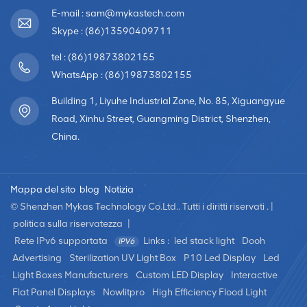
E-mail : sam@mykastech.com
Skype : (86)13590409711
tel : (86)19873802155
WhatsApp : (86)19873802155
Building 1, Liyuhe Industrial Zone, No. 85, Xiguangyue
Road, Xinhu Street, Guangming District, Shenzhen,
China.
Mappa del sito
blog
Notizia
© Shenzhen Mykas Technology Co.Ltd.. Tutti i diritti riservati . |
politica sulla riservatezza
|
Rete IPv6 supportata
Links :
led stack light
Dooh
Advertising
Sterilization UV Light Box
P10 Led Display
Led
Light Boxes Manufacturers
Custom LED Display
Interactive
Flat Panel Displays
Nowlitpro
High Efficiency Flood Light