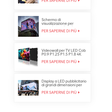
PER SAPERNE DI PIÙ
Schermo di
visualizzazione per
segnaletica digitale per
video wall LED
PER SAPERNE DI PIÙ
impermeabile HD per
esterni
Videowall per TV LED Cob
P0.9 P1.25 P1.5 P1.8 4K
8K Fine Small Pixe
PER SAPERNE DI PIÙ
Display a LED pubblicitario
di grandi dimensioni per
esterni Ultra HD 4K
PER SAPERNE DI PIÙ