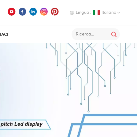
Lingua :
Italiano
TACI
English
Deutsch
Italiano
Русский
Español