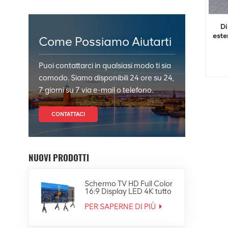
Di
este
Come Possiamo Aiutarti
Puoi contattarci in qualsiasi modo ti sia
comodo. Siamo disponibili 24 ore su 24,
7 giorni su 7 via e-mail o telefono.
CONTATTACI
NUOVI PRODOTTI
Schermo TV HD Full Color
16:9 Display LED 4K tutto
in uno
PER SAPERNE DI PIÙ