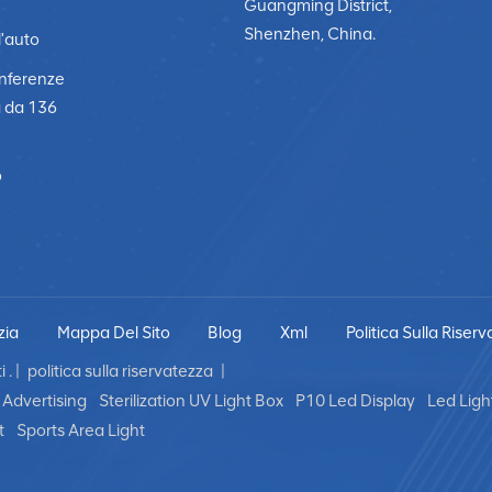
Guangming District,
Shenzhen, China.
l'auto
onferenze
a da 136
o
zia
Mappa Del Sito
Blog
Xml
Politica Sulla Riser
 . |
politica sulla riservatezza
|
Advertising
Sterilization UV Light Box
P10 Led Display
Led Ligh
t
Sports Area Light