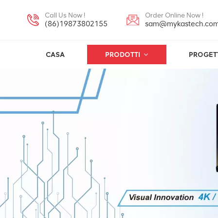
Call Us Now !
Order Online Now !
(86)19873802155
sam@mykastech.co
CASA
PRODOTTI
PROGET