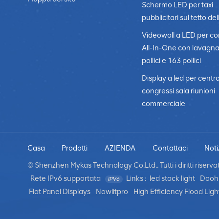
Schermo LED per taxi
pubblicitari sul tetto del
Videowall a LED per c
All-In-One con lavagn
pollici e 163 pollici
Display a led per centr
congressi sala riunioni
commerciale
Casa
Prodotti
AZIENDA
Contattaci
Noti
© Shenzhen Mykas Technology Co.Ltd.. Tutti i diritti riservati
Rete IPv6 supportata
Links :
led stack light
Dooh 
Flat Panel Displays
Nowlitpro
High Efficiency Flood Ligh