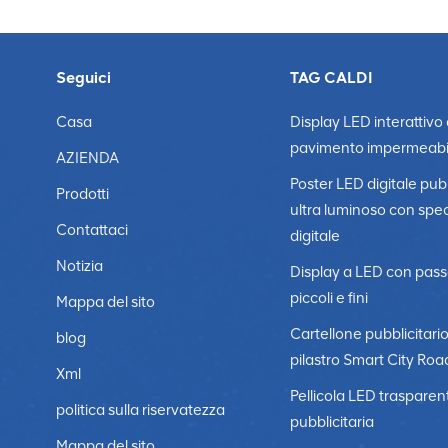
Seguici
TAG CALDI
Casa
Display LED interattivo
pavimento impermeabi
AZIENDA
Poster LED digitale pubb
Prodotti
ultra luminoso con spe
Contattaci
digitale
Notizia
Display a LED con pass
piccoli e fini
Mappa del sito
Cartellone pubblicitari
blog
pilastro Smart City Roa
Xml
Pellicola LED trasparen
politica sulla riservatezza
pubblicitaria
Mappa del sito