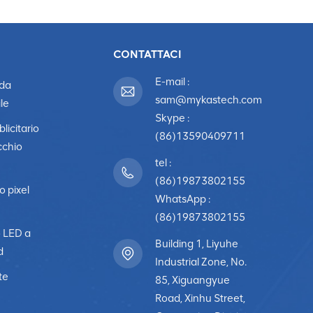
CONTATTACI
E-mail :
 da
sam@mykastech.com
le
Skype :
licitario
(86)13590409711
cchio
tel :
(86)19873802155
o pixel
WhatsApp :
(86)19873802155
o LED a
Building 1, Liyuhe
d
Industrial Zone, No.
te
85, Xiguangyue
Road, Xinhu Street,