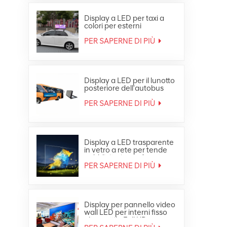
Display a LED per taxi a
colori per esterni
impermeabile in
movimento sul tetto
PER SAPERNE DI PIÙ
dell'auto
Display a LED per il lunotto
posteriore dell'autobus
pubblicitario a colori per
esterni
PER SAPERNE DI PIÙ
Display a LED trasparente
in vetro a rete per tende
pubblicitarie per finestre
PER SAPERNE DI PIÙ
Display per pannello video
wall LED per interni fisso
ultra sottile Full HD