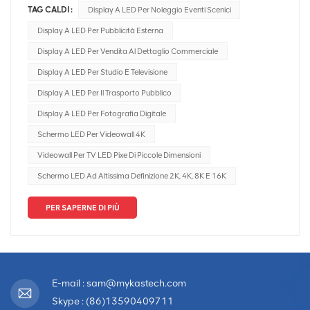
TAG CALDI :
Display A LED Per Noleggio Eventi Scenici
Faremo alcuni pareri professionali per guidare la corretta
selezione. Schermo LED a passo ridottoGeneralmente,
Display A LED Per Pubblicità Esterna
quelli con una distanza tra i bracci della lampada
Display A LED Per Vendita Al Dettaglio Commerciale
inferiore a P2,5 sono chiamati display a passo ridotto. Di
Display A LED Per Studio E Televisione
solito vengono utilizzati display a passo piccolocircuiti
Display A LED Per Il Trasporto Pubblico
integrati driver ad alte prestazioni. Sono ad alta
luminosità, senza soluzione di continuità, leggeri e flessibili
Display A LED Per Fotografia Digitale
e occupano poco spazio di installazione.Possono essere
Schermo LED Per Videowall 4K
utilizzati orizzontalmente e verticalmente. Giunzione senza
Videowall Per TV LED Pixe Di Piccole Dimensioni
soluzione di continuità in direzione verticale!Gli schermi
Schermo LED Ad Altissima Definizione 2K, 4K, 8K E 16K
LED a passo ridotto vengono utilizzati principalmente in
aree commerciali, come sale conferenze aziendali, uffici
PER SAPERNE DI PIÙ
del presidente,videoconferenze online e esigenze di
presentazione di informazioni nelle scuole e negli istituti di
istruzione. Schermo LED trasparenteLo schermo
trasparente a LED è un display con elevata trasmissione
luminosa, sottile, trasparente e trasparenteimmagini
E-mail : sam@mykastech.com
brillanti. Viene utilizzato principalmente in facciate
Skype : (86)13590409711