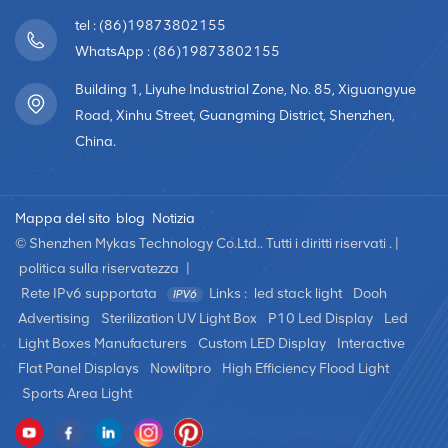
continue in vetro architettonico, vetrine, coreografie
tel : (86)19873802155
sceniche,grandi centri commerciali e altri
campi. Schermo LED a noleggioLo schermo LED a
WhatsApp : (86)19873802155
noleggio è uno schermo che può essere smontato e
Building 1, Liyuhe Industrial Zone, No. 85, Xiguangyue
installato ripetutamente.Il corpo dello schermo è leggero
Road, Xinhu Street, Guangming District, Shenzhen,
e sottile, risparmiando spazio. Può essere messo insieme
China.
in qualsiasi direzione e dimensione per presentare
varieffetti visivi richiesti. Il display a LED a noleggio è
adatto a vari parchi a tema, bar, auditorium, grandi teatri,
Mappa del sito
blog
Notizia
feste,costruzione di facciate continue, ecc. Schermo LED
creativo dalla forma specialeGli schermi LED creativi a
© Shenzhen Mykas Technology Co.Ltd.. Tutti i diritti riservati . |
forma speciale sono moduli realizzati in varie forme
politica sulla riservatezza
|
personalizzate e poi assemblati in diverse formeforme. I
Rete IPv6 supportata
Links :
led stack light
Dooh
display creativi a LED dalla forma speciale hanno forme
Advertising
Sterilization UV Light Box
P10 Led Display
Led
uniche, un forte potere di rendering e un forte senso del
Light Boxes Manufacturers
Custom LED Display
Interactive
design artistico,che può produrre un impatto visivo
Flat Panel Displays
Nowlitpro
High Efficiency Flood Light
scioccante e una bellezza artistica. I display creativi a
Sports Area Light
LED più comuni includono LED cilindricischermi, display
LED sferici, display LED del cubo di Rubik, schermi a onde