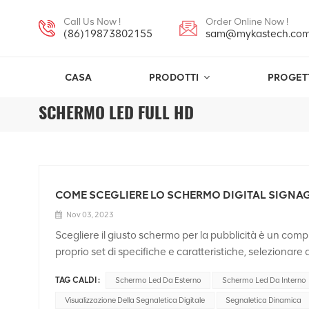
Call Us Now !
Order Online Now !
(86)19873802155
sam@mykastech.co
CASA
PRODOTTI
PROGET
SCHERMO LED FULL HD
COME SCEGLIERE LO SCHERMO DIGITAL SIGNA
Nov 03, 2023
Scegliere il giusto schermo per la pubblicità è un compi
proprio set di specifiche e caratteristiche, selezionar
travolgente. È meglio fare le tue ricerche prima di invest
TAG CALDI :
Schermo Led Da Esterno
Schermo Led Da Interno
principale della proposta Firma digitale. In questo artico
giusto visualizzazione della segnaletica digitale.Per i 
Visualizzazione Della Segnaletica Digitale
Segnaletica Dinamica