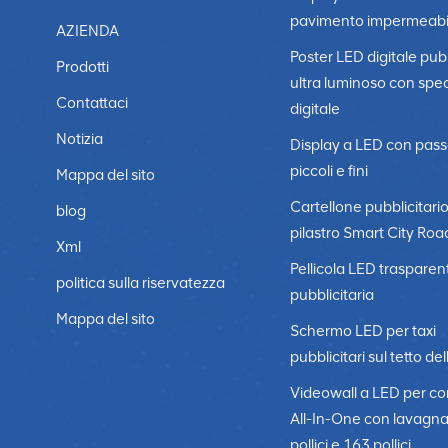
verrà montato. Prendi in considerazione supporti a paret
pavimento impermeabi
posizione di installazione possa supportare il peso e l
AZIENDA
demo o prova il Schermo LED per valutarne in prima per
Poster LED digitale pubb
Prodotti
funzionalità.Consulta gli esperti: se non sei sicuro del
ultra luminoso con spe
di segnaletica digitale o un integratore AV che possa 
Contattaci
digitale
qualsiasi campagna pubblicitaria è il suo contenuto. Le
Notizia
Display a LED con pass
pertinenti e accattivanti. L'hardware, tuttavia, aiuta 
piccoli e fini
investire nel diritto schermo di visualizzazione della pub
Mappa del sito
qualità in quanto massimizzeranno la portata. Per i migl
Cartellone pubblicitari
blog
coinvolgenti al tuo pubblico.
pilastro Smart City Roa
Xml
Pellicola LED trasparen
politica sulla riservatezza
pubblicitaria
Mappa del sito
Schermo LED per taxi
pubblicitari sul tetto del
Videowall a LED per c
All-In-One con lavagn
pollici e 163 pollici