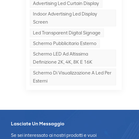
Advertising Led Curtain Display
Indoor Advertising Led Display
Screen
Led Transparent Digital Signage
Schermo Pubblicitario Esterno
 e
Schermo LED Ad Altissima
re
Definizione 2K, 4K, 8K E 16K
o
Schermo Di Visualizzazione A Led Per
re
Esterni
Lasciate Un Messaggio
ED
Se sei interessato ai nostri prodotti e vuoi