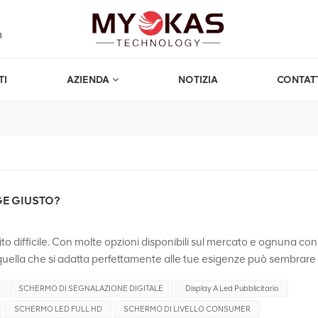
m
TI
AZIENDA
NOTIZIA
CONTAT
GE GIUSTO?
to difficile. Con molte opzioni disponibili sul mercato e ognuna con 
e quella che si adatta perfettamente alle tue esigenze può sembrare
ire in qualcosa che soddisfi i tuoi obiettivi aziendali e il motivo
SCHERMO DI SEGNALAZIONE DIGITALE
Display A Led Pubblicitario
lo ti parleremo di tutti i fattori che ti aiuteranno a scegliere quello
loro vantaggi significativi, la segnaletica dinamica sta diventando
SCHERMO LED FULL HD
SCHERMO DI LIVELLO CONSUMER