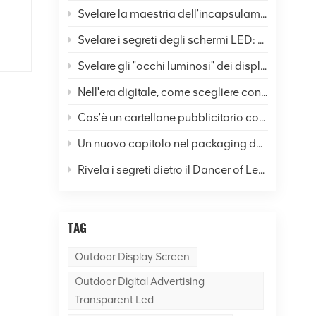
Svelare la maestria dell'incapsulamento dei display LED: un'analisi completa di sei tecniche comuni e prospettive future
oro
Svelare i segreti degli schermi LED: come stanno cambiando le nostre vite e il mondo?
li
Svelare gli "occhi luminosi" dei display a LED: un'analisi completa della risoluzione
Nell'era digitale, come scegliere con precisione i display LED?
rà
Cos'è un cartellone pubblicitario con schermo LED per esterni？
Un nuovo capitolo nel packaging dei display LED: qual è la differenza tra la tecnologia SMD e COB?
ste
Rivela i segreti dietro il Dancer of Led Display Screen
TAG
iù
Outdoor Display Screen
,
Outdoor Digital Advertising
Transparent Led