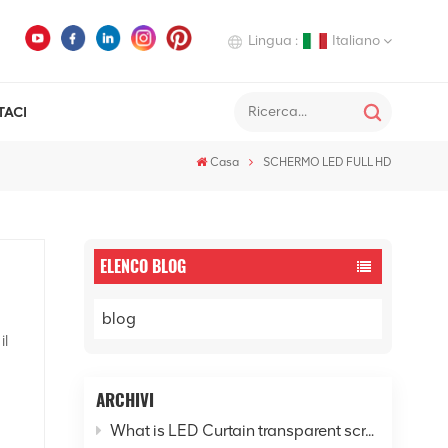
Lingua :
Italiano
TACI
English
Casa
SCHERMO LED FULL HD
Deutsch
Italiano
Русский
ELENCO BLOG
Español
blog
il
ARCHIVI
What is LED Curtain transparent screen? - Explore the new horizon of digital cities