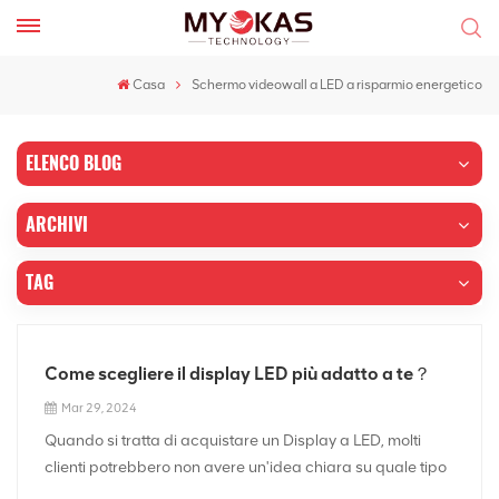
Casa
Schermo videowall a LED a risparmio energetico
ELENCO BLOG
ARCHIVI
TAG
Come scegliere il display LED più adatto a te？
Mar 29, 2024
Quando si tratta di acquistare un Display a LED, molti
clienti potrebbero non avere un'idea chiara su quale tipo
di display a LED si adatta meglio alle loro esigenze. Per