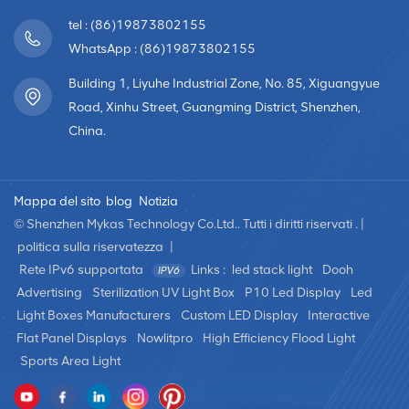
che devono organizzare eventi diversi in luoghi
tel : (86)19873802155
diversi.Noleggiare uno schermo LED per il tuo evento può
WhatsApp : (86)19873802155
offrire numerosi vantaggi, tra cui:Immagini ad alta
risoluzione: gli schermi LED offrono un'eccellente qualità
Building 1, Liyuhe Industrial Zone, No. 85, Xiguangyue
dell'immagine e colori vivaci, garantendo che i tuoi
Road, Xinhu Street, Guangming District, Shenzhen,
contenuti appaiano sorprendenti e coinvolgenti per il tuo
China.
pubblico. Hanno un'elevata densità di pixel, consentendo
immagini chiare anche a distanza.Dimensioni dello
schermo flessibili: gli schermi LED sono disponibili in varie
Mappa del sito
blog
Notizia
dimensioni, facilitando la scelta della dimensione dello
© Shenzhen Mykas Technology Co.Ltd.. Tutti i diritti riservati . |
schermo giusta per lo spazio dell'evento e il pubblico. Che
politica sulla riservatezza
|
tu abbia bisogno di un piccolo display per un incontro
Rete IPv6 supportata
Links :
led stack light
Dooh
intimo o di uno schermo grande per una folla, gli schermi
Advertising
Sterilization UV Light Box
P10 Led Display
Led
LED possono essere personalizzati per soddisfare le tue
Light Boxes Manufacturers
Custom LED Display
Interactive
esigenze.Visibilità all'aperto: gli schermi LED hanno livelli
Flat Panel Displays
Nowlitpro
High Efficiency Flood Light
di luminosità elevati, che li rendono adatti per eventi
Sports Area Light
all'aperto. Sono progettati per contrastare la luce solare e
le condizioni di illuminazione esterna, garantendo una