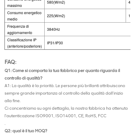
580(W/m
2
)
480
massimo
Consumo energetico
225(W/m
2
)
193
medio
Frequenza di
3840Hz
aggiornamento
Classificazione IP
IP31/IP30
(anteriore/posteriore)
FAQ:
Q1: Come si comporta la tua fabbrica per quanto riguarda il
controllo di qualità?
A1: La qualità è la priorità. Le persone più brillanti attribuiscono
sempre grande importanza al controllo della qualità dall'inizio
alla fine.
Ci concentriamo su ogni dettaglio, la nostra fabbrica ha ottenuto
l'autenticazione ISO9001, ISO14001, CE, RoHS, FCC
.
Q2: qual è il tuo MOQ?