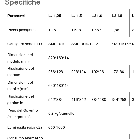
Specifiche
Parametri
LJ 1,25
LJ
1.5
LJ
1.6
LJ
1.8
LJ
Passo pixel(mm)
1.25
1.538
1.667
1,86
2
Configurazione LED
SMD1010
SMD1010/1212
SMD1515/SMD
Dimensioni del
320*160*14
modulo (mm)
Risoluzione del
256*128
208*104
192*96
172*86
160
modulo
Dimensioni del
640*480*44
mobile (mm)
Risoluzione del
512*384
416*312
384*288
344*258
320
gabinetto
Peso del Governo
5,8 kg/pannello
(chilogrammi)
Luminosità (cd/mq
2
)
600-1000
Consumo energetico