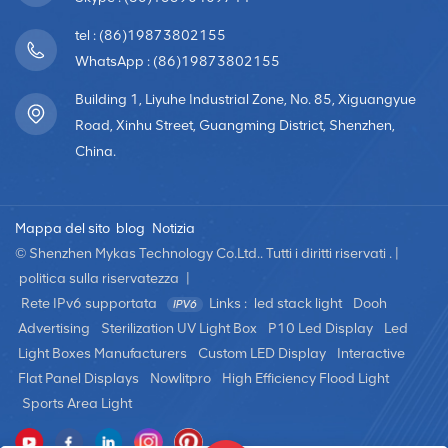
comporta minori
frontale; 5.
difficoltà logistiche.3,
Applicazione: casa,
tel : (86)19873802155
alta
hotel, ristorante, chiesa,
WhatsApp : (86)19873802155
trasparenzaL'elevata
scuola, studio televisivo,
trasparenza 90%
sala conferenze, centro
Building 1, Liyuhe Industrial Zone, No. 85, Xiguangyue
consente al vetro di
di monitoraggio, centro
rimanere visibile anche
commerciale, mostra,
Road, Xinhu Street, Guangming District, Shenzhen,
dopo aver applicato la
museo, centro di uffici
China.
pellicola Led.4, flessibile
governativi, ecc. 6.
e di qualsiasi
Interruttore ON/OFF;
dimensione
realizzabileSu qualsiasi
dimensione di vetro,
Mappa del sito
blog
Notizia
possiamo
© Shenzhen Mykas Technology Co.Ltd.. Tutti i diritti riservati . |
personalizzare qualsiasi
dimensione dello
politica sulla riservatezza
|
schermo olografico di
Rete IPv6 supportata
Links :
led stack light
Dooh
installazione per
garantire l'effetto
Advertising
Sterilization UV Light Box
P10 Led Display
Led
perfetto dello schermo
Light Boxes Manufacturers
Custom LED Display
Interactive
led trasparente
olografico.5, alta
Flat Panel Displays
Nowlitpro
High Efficiency Flood Light
luminositàCon i LED
Sports Area Light
della massima qualità, la
luminosità può
raggiungere fino a 5500