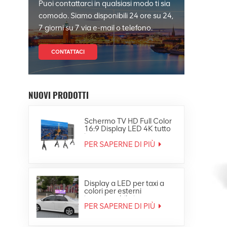
Puoi contattarci in qualsiasi modo ti sia
comodo. Siamo disponibili 24 ore su 24,
7 giorni su 7 via e-mail o telefono.
CONTATTACI
NUOVI PRODOTTI
Schermo TV HD Full Color
16:9 Display LED 4K tutto
in uno
PER SAPERNE DI PIÙ
Display a LED per taxi a
colori per esterni
impermeabile in
movimento sul tetto
PER SAPERNE DI PIÙ
dell'auto