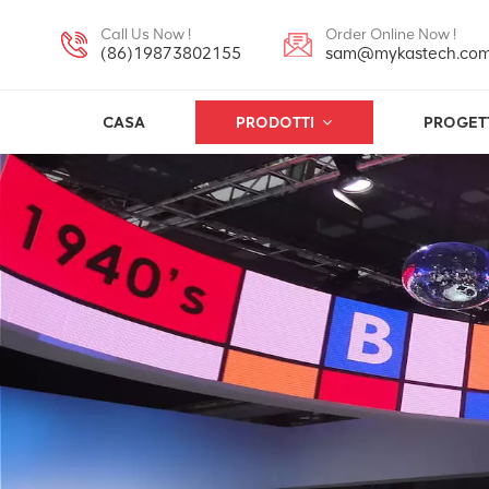
Call Us Now !
Order Online Now !
(86)19873802155
sam@mykastech.co
CASA
PRODOTTI
PROGET