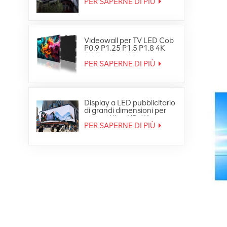
video wall LED
PER SAPERNE DI PIÙ
impermeabile HD per
esterni
Videowall per TV LED Cob
P0.9 P1.25 P1.5 P1.8 4K
8K Fine Small Pixe
PER SAPERNE DI PIÙ
Display a LED pubblicitario
di grandi dimensioni per
esterni Ultra HD 4K
PER SAPERNE DI PIÙ