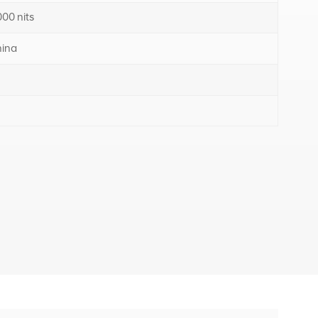
000 nits
ina