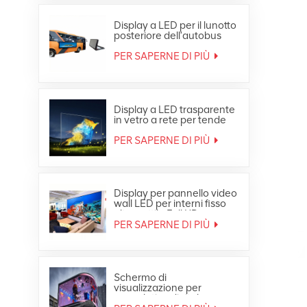
Display a LED per il lunotto
posteriore dell'autobus
pubblicitario a colori per
esterni
PER SAPERNE DI PIÙ
Display a LED trasparente
in vetro a rete per tende
pubblicitarie per finestre
PER SAPERNE DI PIÙ
Display per pannello video
wall LED per interni fisso
ultra sottile Full HD
PER SAPERNE DI PIÙ
Schermo di
visualizzazione per
segnaletica digitale per