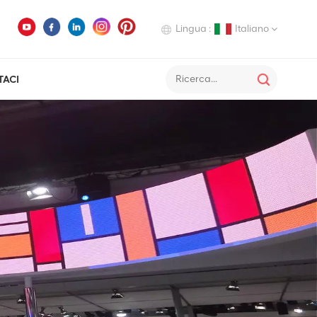
Lingua :
Italiano
TACI
English
Deutsch
Italiano
Русский
Español