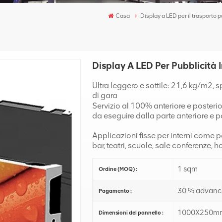
Casa
Display a LED per il trasporto 
Display A LED Per Pubblicità
Ultra leggero e sottile: 21,6 kg/m2,
di gara
Servizio al 100% anteriore e poster
da eseguire dalla parte anteriore e p
Applicazioni fisse per interni come p
bar, teatri, scuole, sale conferenze, h
1 sqm
Ordine (MOQ) :
30 % advance
Pagamento :
1000X250m
Dimensioni del pannello :