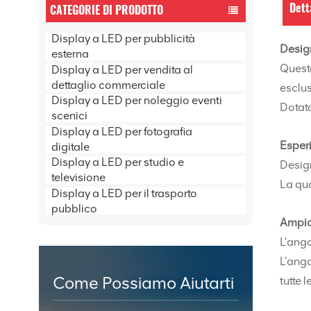
Dett
CATEGORIE DI PRODOTTO
Display a LED per pubblicità
Design
esterna
Questo
Display a LED per vendita al
dettaglio commerciale
esclus
Display a LED per noleggio eventi
Dotato
scenici
Display a LED per fotografia
Esperi
digitale
Display a LED per studio e
Design
televisione
La qua
Display a LED per il trasporto
pubblico
Ampio
L'ango
L'ango
Come Possiamo Aiutarti
tutte l