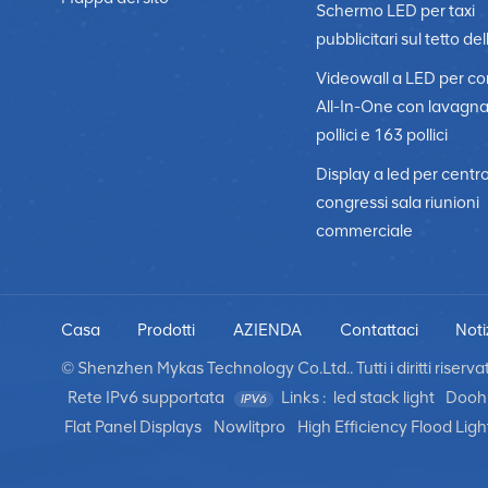
Schermo LED per taxi
pubblicitari sul tetto del
Videowall a LED per c
All-In-One con lavagn
pollici e 163 pollici
Display a led per centr
congressi sala riunioni
commerciale
Casa
Prodotti
AZIENDA
Contattaci
Noti
© Shenzhen Mykas Technology Co.Ltd.. Tutti i diritti riservati
Rete IPv6 supportata
Links :
led stack light
Dooh 
Flat Panel Displays
Nowlitpro
High Efficiency Flood Ligh