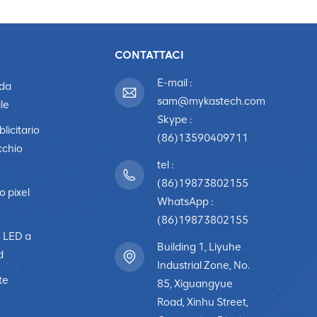
CONTATTACI
E-mail :
 da
sam@mykastech.com
le
Skype :
licitario
(86)13590409711
cchio
tel :
(86)19873802155
o pixel
WhatsApp :
(86)19873802155
o LED a
Building 1, Liyuhe
d
Industrial Zone, No.
te
85, Xiguangyue
Road, Xinhu Street,