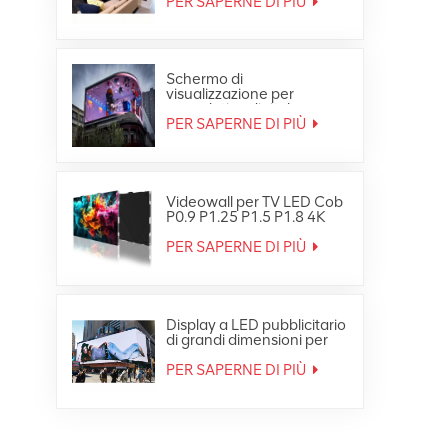
PER SAPERNE DI PIÙ
Schermo di
visualizzazione per
segnaletica digitale per
video wall LED
PER SAPERNE DI PIÙ
impermeabile HD per
esterni
Videowall per TV LED Cob
P0.9 P1.25 P1.5 P1.8 4K
8K Fine Small Pixe
PER SAPERNE DI PIÙ
Display a LED pubblicitario
di grandi dimensioni per
esterni Ultra HD 4K
PER SAPERNE DI PIÙ