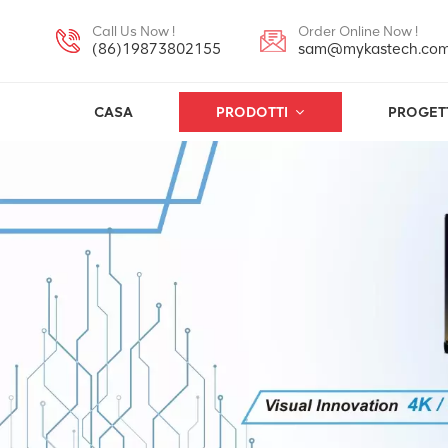
Call Us Now !
Order Online Now !
(86)19873802155
sam@mykastech.co
CASA
PRODOTTI
PROGET