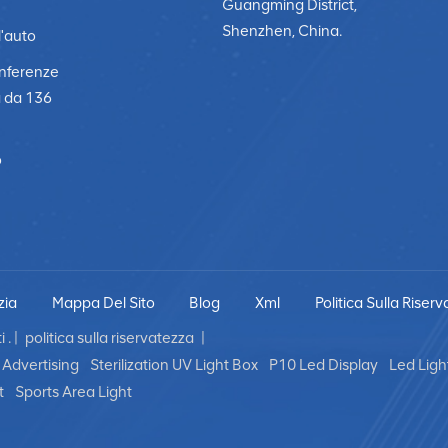
Guangming District,
Shenzhen, China.
l'auto
onferenze
a da 136
o
zia
Mappa Del Sito
Blog
Xml
Politica Sulla Riser
 . |
politica sulla riservatezza
|
Advertising
Sterilization UV Light Box
P10 Led Display
Led Ligh
t
Sports Area Light