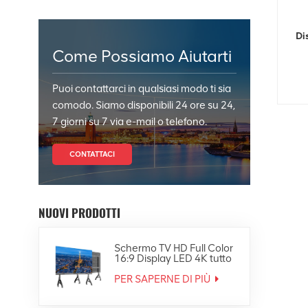
Di
Come Possiamo Aiutarti
Puoi contattarci in qualsiasi modo ti sia
comodo. Siamo disponibili 24 ore su 24,
7 giorni su 7 via e-mail o telefono.
CONTATTACI
NUOVI PRODOTTI
Schermo TV HD Full Color
16:9 Display LED 4K tutto
in uno
PER SAPERNE DI PIÙ