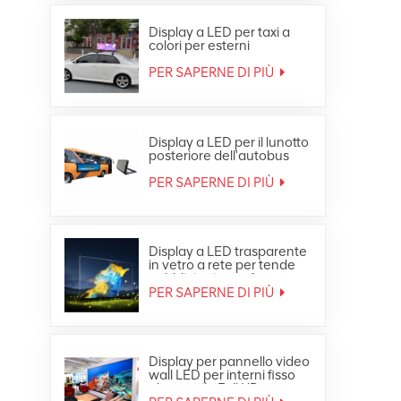
Display a LED per taxi a
colori per esterni
impermeabile in
movimento sul tetto
PER SAPERNE DI PIÙ
dell'auto
Display a LED per il lunotto
posteriore dell'autobus
pubblicitario a colori per
esterni
PER SAPERNE DI PIÙ
Display a LED trasparente
in vetro a rete per tende
pubblicitarie per finestre
PER SAPERNE DI PIÙ
Display per pannello video
wall LED per interni fisso
ultra sottile Full HD