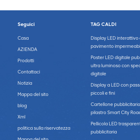
Seguici
TAG CALDI
Casa
Display LED interattivo
pavimento impermeabi
AZIENDA
Poster LED digitale pubb
Prodotti
ultra luminoso con spe
Contattaci
digitale
Notizia
Display a LED con pass
piccoli e fini
Mappa del sito
Cartellone pubblicitari
blog
pilastro Smart City Roa
Xml
Pellicola LED trasparen
politica sulla riservatezza
pubblicitaria
Mappa del sito