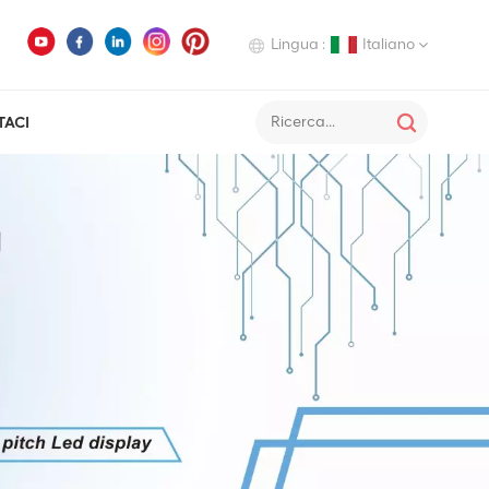
Lingua :
Italiano
TACI
English
Deutsch
Italiano
Русский
Español