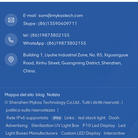
E-mail : sam@mykastech.com
Skype : (86)13590409711
tel : (86)19873802155
WhatsApp : (86)19873802155
Building 1, Liyuhe Industrial Zone, No. 85, Xiguangyue
Road, Xinhu Street, Guangming District, Shenzhen,
China.
Mappa del sito
blog
Notizia
© Shenzhen Mykas Technology Co.Ltd.. Tutti i diritti riservati . |
politica sulla riservatezza
|
Rete IPv6 supportata
Links :
led stack light
Dooh
Advertising
Sterilization UV Light Box
P10 Led Display
Led
Light Boxes Manufacturers
Custom LED Display
Interactive