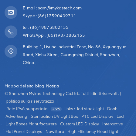
E-mail : sam@mykastech.com
Skype : (86)13590409711
tel : (86)19873802155
WhatsApp : (86)19873802155
Building 1, Liyuhe Industrial Zone, No. 85, Xiguangyue
Road, Xinhu Street, Guangming District, Shenzhen,
China.
Mappa del sito
blog
Notizia
© Shenzhen Mykas Technology Co.Ltd.. Tutti i diritti riservati . |
politica sulla riservatezza
|
Rete IPv6 supportata
Links :
led stack light
Dooh
Advertising
Sterilization UV Light Box
P10 Led Display
Led
Light Boxes Manufacturers
Custom LED Display
Interactive
Flat Panel Displays
Nowlitpro
High Efficiency Flood Light