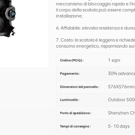
meccanismo di bloccaggio rapido e l'in
il corpo della scatola può essere compl
installazione;
6. Affidabile: elevata resistenza e dure
7. Costo: la scatola è leggera e richiede
consumo energetico, risparmiando sui c
1 sqm
Ordine (MOQ) :
30% advance
Pagamento :
576X576mm
Dimensioni del pannello :
Outdoor 5000
Luminosità :
Shenzhen Ch
Porto di spedizione :
5- 10 days
Tempi di consegna :