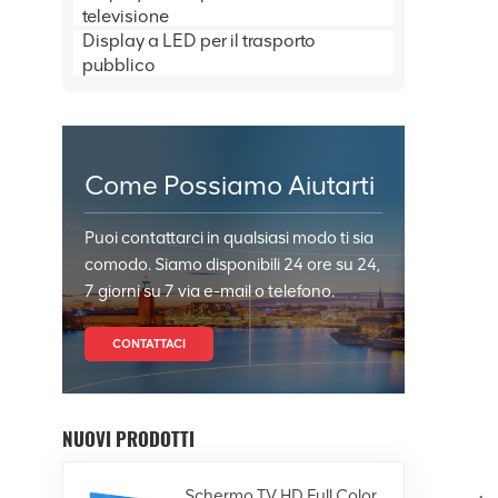
televisione
Display a LED per il trasporto
pubblico
Come Possiamo Aiutarti
Puoi contattarci in qualsiasi modo ti sia
comodo. Siamo disponibili 24 ore su 24,
7 giorni su 7 via e-mail o telefono.
CONTATTACI
NUOVI PRODOTTI
Schermo TV HD Full Color