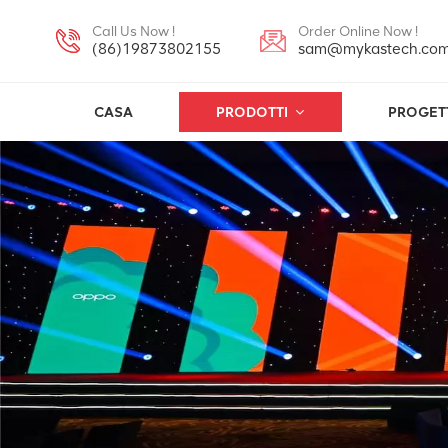
Call Us Now !
Order Online Now !
(86)19873802155
sam@mykastech.co
CASA
PRODOTTI
PROGET