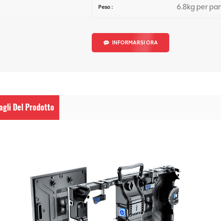
6.8kg per pa
Peso :
INFORMARSI ORA
agli Del Prodotto