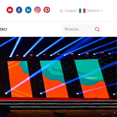
Lingua :
Italiano
TACI
English
Deutsch
Italiano
Русский
Español