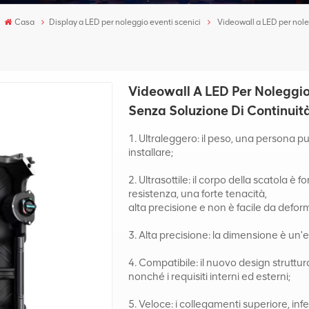
Casa
Display a LED per noleggio eventi scenici
Videowall a LED per noleg
Videowall A LED Per Noleggio 
Senza Soluzione Di Continuit
1. Ultraleggero: il peso, una persona 
installare;
2. Ultrasottile: il corpo della scatola 
resistenza, una forte tenacità,
alta precisione e non è facile da defo
3. Alta precisione: la dimensione è un
4. Compatibile: il nuovo design struttur
nonché i requisiti interni ed esterni;
5. Veloce: i collegamenti superiore, inf