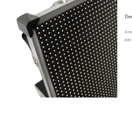
Des
il 
per 