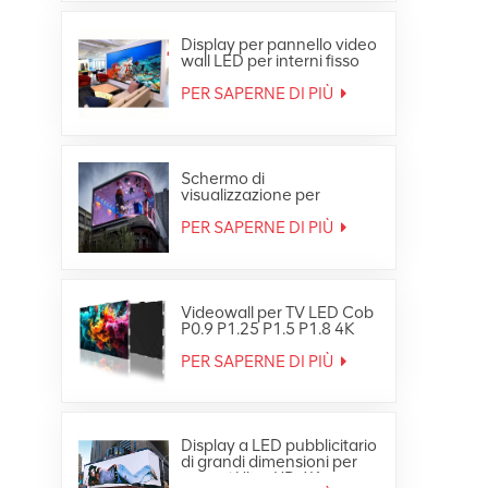
Display per pannello video
wall LED per interni fisso
ultra sottile Full HD
PER SAPERNE DI PIÙ
Schermo di
visualizzazione per
segnaletica digitale per
video wall LED
PER SAPERNE DI PIÙ
impermeabile HD per
esterni
Videowall per TV LED Cob
P0.9 P1.25 P1.5 P1.8 4K
8K Fine Small Pixe
PER SAPERNE DI PIÙ
Display a LED pubblicitario
di grandi dimensioni per
esterni Ultra HD 4K