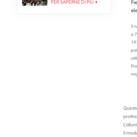
PER SAPERNE DI PIÙ
Fr
el
Il
a 7
192
pal
uti
Pos
mi
Questo
profes
L'allu
Il modu