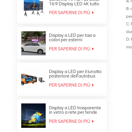
A: 
16:9 Display LED 4K tutto
in uno
B: 
PER SAPERNE DI PIÙ
pe
C: 
dur
Display a LED per taxi a
D: 
colori per esterni
impermeabile in
mo
movimento sul tetto
PER SAPERNE DI PIÙ
dell'auto
Display a LED per il lunotto
posteriore dell'autobus
pubblicitario a colori per
esterni
PER SAPERNE DI PIÙ
Display a LED trasparente
in vetro a rete per tende
pubblicitarie per finestre
PER SAPERNE DI PIÙ