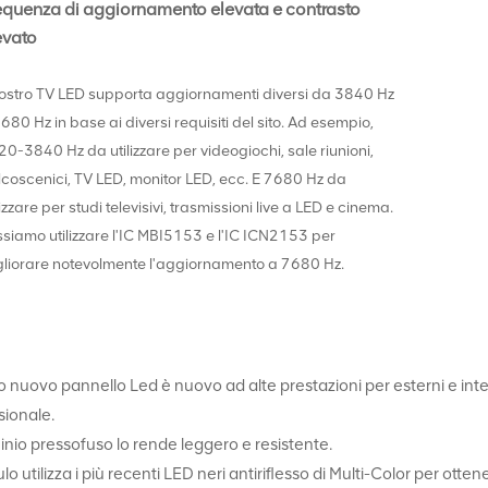
equenza di aggiornamento elevata e contrasto
evato
 nostro TV LED supporta aggiornamenti diversi da 3840 Hz
680 Hz in base ai diversi requisiti del sito. Ad esempio,
0-3840 Hz da utilizzare per videogiochi, sale riunioni,
coscenici, TV LED, monitor LED, ecc. E 7680 Hz da
lizzare per studi televisivi, trasmissioni live a LED e cinema.
siamo utilizzare l'IC MBI5153 e l'IC ICN2153 per
gliorare notevolmente l'aggiornamento a 7680 Hz.
 nuovo pannello Led è nuovo ad alte prestazioni per esterni e int
sionale.
minio pressofuso lo rende leggero e resistente.
lo utilizza i più recenti LED neri antiriflesso di Multi-Color per ott