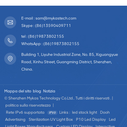
E-mail : sam@mykastech.com
Skype : (86)13590409711
tel : (86)19873802155
WhatsApp : (86)19873802155
Building 1, Liyuhe Industrial Zone, No. 85, Xiguangyue
Road, Xinhu Street, Guangming District, Shenzhen,
China.
Mappa del sito
blog
Notizia
© Shenzhen Mykas Technology Co.Ltd.. Tutti i diritti riservati . |
politica sulla riservatezza
|
Rete IPv6 supportata
Links :
led stack light
Dooh
Advertising
Sterilization UV Light Box
P10 Led Display
Led
Light Boxes Manufacturers
Custom LED Display
Interactive