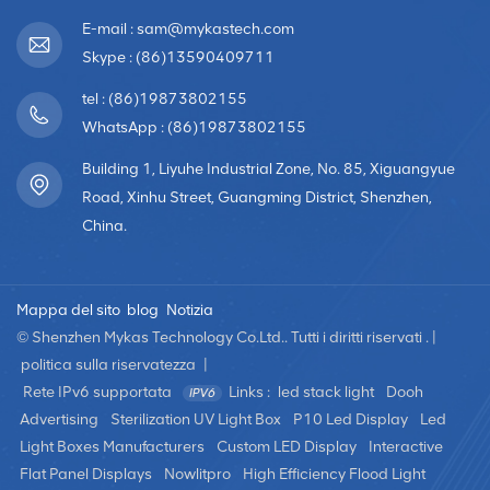
E-mail : sam@mykastech.com
Skype : (86)13590409711
tel : (86)19873802155
WhatsApp : (86)19873802155
Building 1, Liyuhe Industrial Zone, No. 85, Xiguangyue
Road, Xinhu Street, Guangming District, Shenzhen,
China.
Mappa del sito
blog
Notizia
© Shenzhen Mykas Technology Co.Ltd.. Tutti i diritti riservati . |
politica sulla riservatezza
|
Rete IPv6 supportata
Links :
led stack light
Dooh
Advertising
Sterilization UV Light Box
P10 Led Display
Led
Light Boxes Manufacturers
Custom LED Display
Interactive
Flat Panel Displays
Nowlitpro
High Efficiency Flood Light