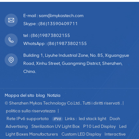
E-mail : sam@mykastech.com
Skype : (86)13590409711
tel : (86)19873802155
WhatsApp : (86)19873802155
Building 1, Liyuhe Industrial Zone, No. 85, Xiguangyue
Road, Xinhu Street, Guangming District, Shenzhen,
China.
Mappa del sito
blog
Notizia
© Shenzhen Mykas Technology Co.Ltd.. Tutti i diritti riservati . |
politica sulla riservatezza
|
Rete IPv6 supportata
Links :
led stack light
Dooh
Advertising
Sterilization UV Light Box
P10 Led Display
Led
Light Boxes Manufacturers
Custom LED Display
Interactive