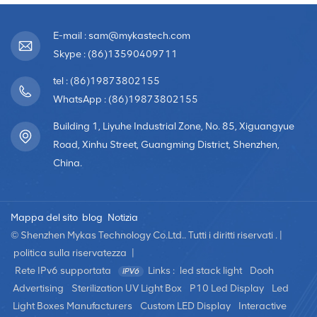
E-mail : sam@mykastech.com
Skype : (86)13590409711
tel : (86)19873802155
WhatsApp : (86)19873802155
Building 1, Liyuhe Industrial Zone, No. 85, Xiguangyue
Road, Xinhu Street, Guangming District, Shenzhen,
China.
Mappa del sito
blog
Notizia
© Shenzhen Mykas Technology Co.Ltd.. Tutti i diritti riservati . |
politica sulla riservatezza
|
Rete IPv6 supportata
Links :
led stack light
Dooh
Advertising
Sterilization UV Light Box
P10 Led Display
Led
Light Boxes Manufacturers
Custom LED Display
Interactive