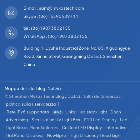
E-mail : sam@mykastech.com
Skype : (86)13590409711
tel : (86)19873802155
WhatsApp : (86)19873802155
Building 1, Liyuhe Industrial Zone, No. 85, Xiguangyue
Road, Xinhu Street, Guangming District, Shenzhen,
China.
Mappa del sito
blog
Notizia
© Shenzhen Mykas Technology Co.Ltd.. Tutti i diritti riservati . |
politica sulla riservatezza
|
Rete IPv6 supportata
Links :
led stack light
Dooh
Advertising
Sterilization UV Light Box
P10 Led Display
Led
Light Boxes Manufacturers
Custom LED Display
Interactive
Flat Panel Displays
Nowlitpro
High Efficiency Flood Light