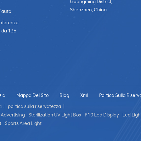
Guangming District,
Shenzhen, China.
l'auto
onferenze
a da 136
o
zia
Mappa Del Sito
Blog
Xml
Politica Sulla Riser
 . |
politica sulla riservatezza
|
Advertising
Sterilization UV Light Box
P10 Led Display
Led Ligh
t
Sports Area Light