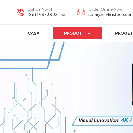
Call Us Now !
Order Online Now !
(86)19873802155
sam@mykastech.co
CASA
PRODOTTI
PROGET