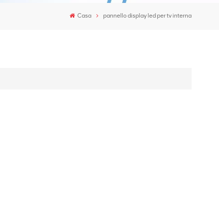
Casa
pannello display led per tv interna