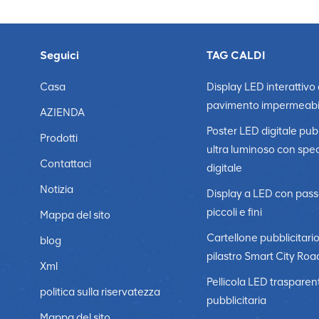
Seguici
TAG CALDI
Casa
Display LED interattivo
pavimento impermeabi
AZIENDA
Poster LED digitale pubb
Prodotti
ultra luminoso con spe
Contattaci
digitale
Notizia
Display a LED con pass
piccoli e fini
Mappa del sito
Cartellone pubblicitari
blog
pilastro Smart City Roa
Xml
Pellicola LED trasparen
politica sulla riservatezza
pubblicitaria
Mappa del sito