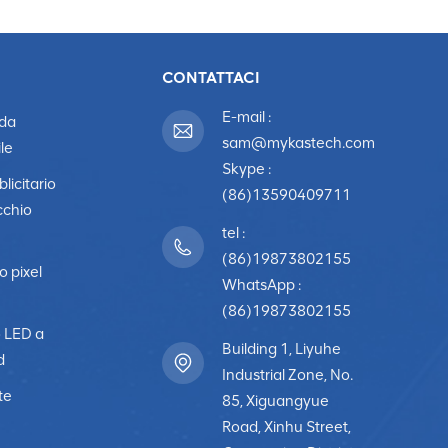
CONTATTACI
E-mail :
 da
sam@mykastech.com
le
Skype :
licitario
(86)13590409711
cchio
tel :
(86)19873802155
o pixel
WhatsApp :
(86)19873802155
o LED a
Building 1, Liyuhe
d
Industrial Zone, No.
te
85, Xiguangyue
Road, Xinhu Street,