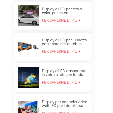
Display a LED per taxi a
colori per esterni
impermeabile in
movimento sul tetto
PER SAPERNE DI PIÙ
dell'auto
Display a LED per il lunotto
posteriore dell'autobus
pubblicitario a colori per
esterni
PER SAPERNE DI PIÙ
Display a LED trasparente
in vetro a rete per tende
pubblicitarie per finestre
PER SAPERNE DI PIÙ
Display per pannello video
wall LED per interni fisso
ultra sottile Full HD