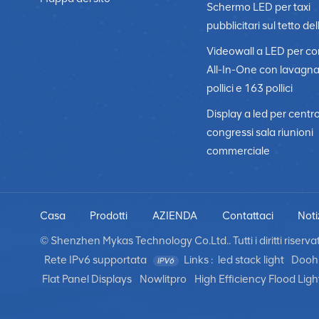
Schermo LED per taxi
pubblicitari sul tetto del
Videowall a LED per c
All-In-One con lavagn
pollici e 163 pollici
Display a led per centr
congressi sala riunioni
commerciale
Casa
Prodotti
AZIENDA
Contattaci
Noti
© Shenzhen Mykas Technology Co.Ltd.. Tutti i diritti riservati
Rete IPv6 supportata
Links :
led stack light
Dooh 
Flat Panel Displays
Nowlitpro
High Efficiency Flood Ligh