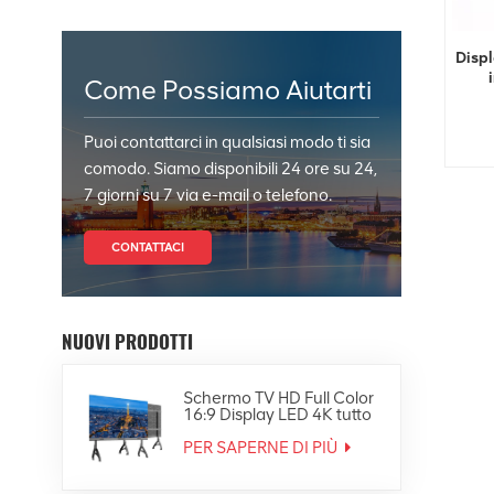
Displ
Come Possiamo Aiutarti
Puoi contattarci in qualsiasi modo ti sia
comodo. Siamo disponibili 24 ore su 24,
7 giorni su 7 via e-mail o telefono.
CONTATTACI
NUOVI PRODOTTI
Schermo TV HD Full Color
16:9 Display LED 4K tutto
in uno
PER SAPERNE DI PIÙ