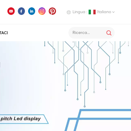
Lingua :
Italiano
TACI
English
Deutsch
Italiano
Русский
Español