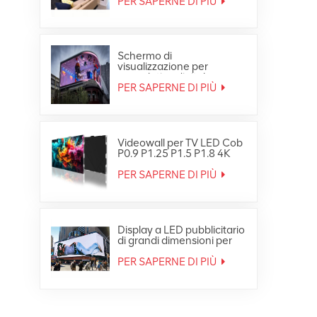
PER SAPERNE DI PIÙ
Schermo di
visualizzazione per
segnaletica digitale per
video wall LED
PER SAPERNE DI PIÙ
impermeabile HD per
esterni
Videowall per TV LED Cob
P0.9 P1.25 P1.5 P1.8 4K
8K Fine Small Pixe
PER SAPERNE DI PIÙ
Display a LED pubblicitario
di grandi dimensioni per
esterni Ultra HD 4K
PER SAPERNE DI PIÙ