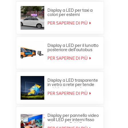
Display a LED per taxi a
colori per esterni
impermeabile in
movimento sul tetto
PER SAPERNE DI PIÙ
dell'auto
Display a LED per il lunotto
posteriore dell'autobus
pubblicitario a colori per
esterni
PER SAPERNE DI PIÙ
Display a LED trasparente
in vetro a rete per tende
pubblicitarie per finestre
PER SAPERNE DI PIÙ
Display per pannello video
wall LED per interni fisso
ultra sottile Full HD