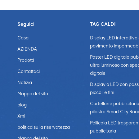
Seguici
TAG CALDI
Casa
Display LED interattivo
pavimento impermeabi
AZIENDA
Poster LED digitale pubb
Prodotti
ultra luminoso con spe
Contattaci
digitale
Notizia
Display a LED con pass
piccoli e fini
Mappa del sito
Cartellone pubblicitari
blog
pilastro Smart City Roa
Xml
Pellicola LED trasparen
politica sulla riservatezza
pubblicitaria
Mappa del sito