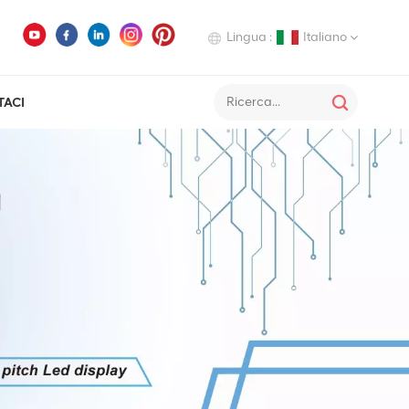
Lingua :
Italiano
TACI
English
Deutsch
Italiano
Русский
Español