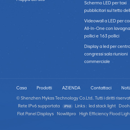
Schermo LED per taxi
pubblicitari sul tetto del
Videowall a LED per c
All-In-One con lavagn
pollici e 163 pollici
Display a led per centr
congressi sala riunioni
commerciale
Casa
Prodotti
AZIENDA
Contattaci
Noti
© Shenzhen Mykas Technology Co.Ltd.. Tutti i diritti riservati
Rete IPv6 supportata
Links :
led stack light
Dooh 
Flat Panel Displays
Nowlitpro
High Efficiency Flood Ligh