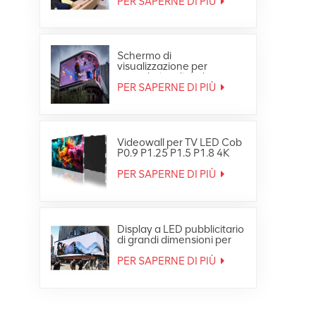
PER SAPERNE DI PIÙ
Schermo di
visualizzazione per
segnaletica digitale per
video wall LED
PER SAPERNE DI PIÙ
impermeabile HD per
esterni
Videowall per TV LED Cob
P0.9 P1.25 P1.5 P1.8 4K
8K Fine Small Pixe
PER SAPERNE DI PIÙ
Display a LED pubblicitario
di grandi dimensioni per
esterni Ultra HD 4K
PER SAPERNE DI PIÙ