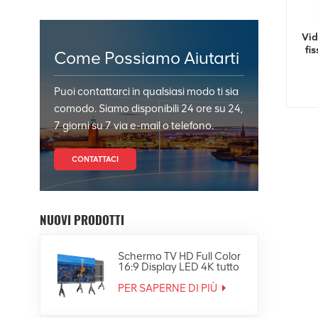
Vid
fis
Come Possiamo Aiutarti
Puoi contattarci in qualsiasi modo ti sia
comodo. Siamo disponibili 24 ore su 24,
7 giorni su 7 via e-mail o telefono.
CONTATTACI
NUOVI PRODOTTI
Schermo TV HD Full Color
16:9 Display LED 4K tutto
in uno
PER SAPERNE DI PIÙ