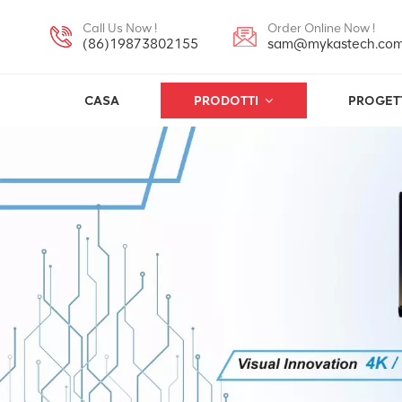
Call Us Now !
Order Online Now !
(86)19873802155
sam@mykastech.co
CASA
PRODOTTI
PROGET