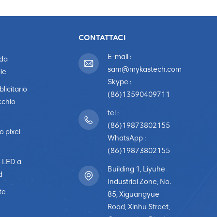
CONTATTACI
E-mail :
 da
sam@mykastech.com
le
Skype :
licitario
(86)13590409711
cchio
tel :
(86)19873802155
o pixel
WhatsApp :
(86)19873802155
o LED a
Building 1, Liyuhe
d
Industrial Zone, No.
te
85, Xiguangyue
Road, Xinhu Street,