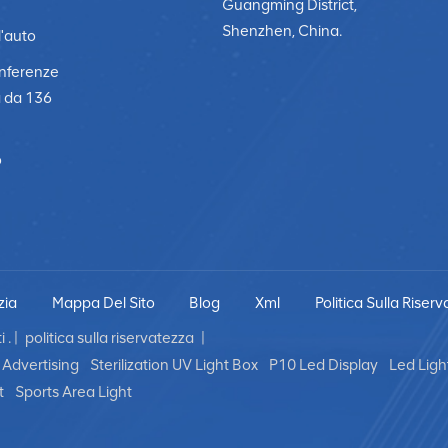
Guangming District,
Shenzhen, China.
l'auto
onferenze
a da 136
o
zia
Mappa Del Sito
Blog
Xml
Politica Sulla Riser
 . |
politica sulla riservatezza
|
Advertising
Sterilization UV Light Box
P10 Led Display
Led Ligh
t
Sports Area Light