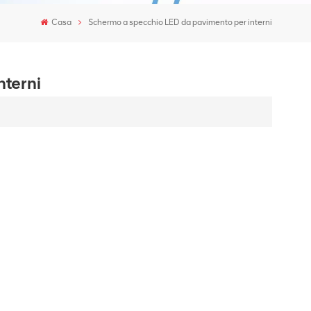
Casa
Schermo a specchio LED da pavimento per interni
nterni