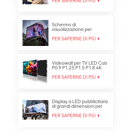
PER SAPERNE DI PIÙ
Schermo di
visualizzazione per
segnaletica digitale per
video wall LED
PER SAPERNE DI PIÙ
impermeabile HD per
esterni
Videowall per TV LED Cob
P0.9 P1.25 P1.5 P1.8 4K
8K Fine Small Pixe
PER SAPERNE DI PIÙ
Display a LED pubblicitario
di grandi dimensioni per
esterni Ultra HD 4K
PER SAPERNE DI PIÙ