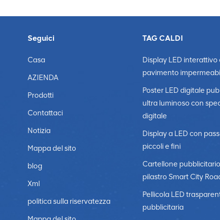
Seguici
TAG CALDI
Casa
Display LED interattivo
pavimento impermeabi
AZIENDA
Poster LED digitale pubb
Prodotti
ultra luminoso con spe
Contattaci
digitale
Notizia
Display a LED con pass
piccoli e fini
Mappa del sito
Cartellone pubblicitari
blog
pilastro Smart City Roa
Xml
Pellicola LED trasparen
politica sulla riservatezza
pubblicitaria
Mappa del sito