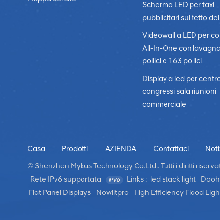
Schermo LED per taxi
pubblicitari sul tetto del
Videowall a LED per c
All-In-One con lavagn
pollici e 163 pollici
Display a led per centr
congressi sala riunioni
commerciale
Casa
Prodotti
AZIENDA
Contattaci
Noti
© Shenzhen Mykas Technology Co.Ltd.. Tutti i diritti riservati
Rete IPv6 supportata
Links :
led stack light
Dooh 
Flat Panel Displays
Nowlitpro
High Efficiency Flood Ligh