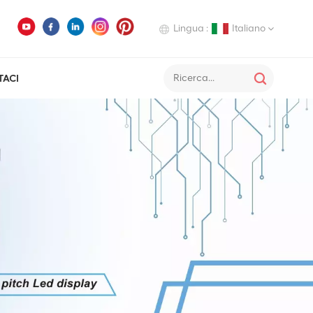
Lingua :
Italiano
TACI
English
Deutsch
Italiano
Русский
Español