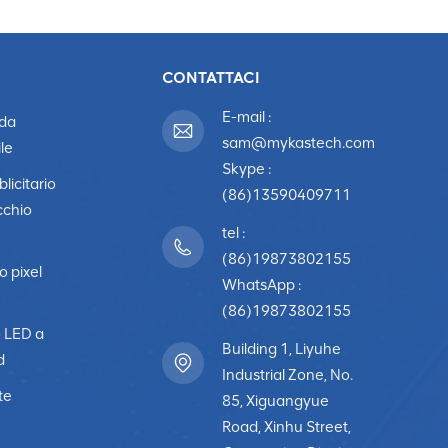
CONTATTACI
E-mail :
 da
sam@mykastech.com
le
Skype :
licitario
(86)13590409711
cchio
tel :
(86)19873802155
o pixel
WhatsApp :
(86)19873802155
o LED a
Building 1, Liyuhe
d
Industrial Zone, No.
te
85, Xiguangyue
Road, Xinhu Street,