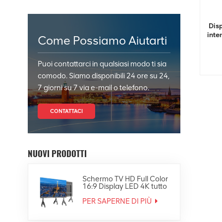
Disp
inte
Come Possiamo Aiutarti
Puoi contattarci in qualsiasi modo ti sia
comodo. Siamo disponibili 24 ore su 24,
7 giorni su 7 via e-mail o telefono.
CONTATTACI
NUOVI PRODOTTI
Schermo TV HD Full Color
16:9 Display LED 4K tutto
in uno
PER SAPERNE DI PIÙ