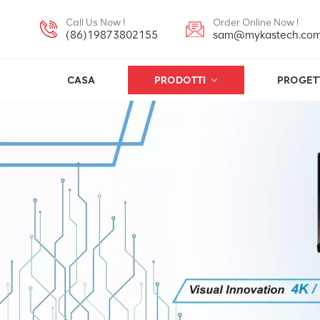
Call Us Now !
Order Online Now !
(86)19873802155
sam@mykastech.co
CASA
PRODOTTI
PROGET