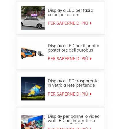
Display a LED per taxi a
colori per esterni
impermeabile in
movimento sul tetto
PER SAPERNE DI PIÙ
dell'auto
Display a LED per il lunotto
posteriore dell'autobus
pubblicitario a colori per
esterni
PER SAPERNE DI PIÙ
Display a LED trasparente
in vetro a rete per tende
pubblicitarie per finestre
PER SAPERNE DI PIÙ
Display per pannello video
wall LED per interni fisso
ultra sottile Full HD