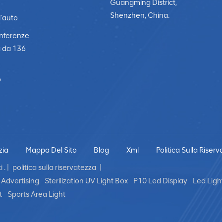
Guangming District,
Shenzhen, China.
l'auto
onferenze
a da 136
o
zia
Mappa Del Sito
Blog
Xml
Politica Sulla Riser
 . |
politica sulla riservatezza
|
Advertising
Sterilization UV Light Box
P10 Led Display
Led Ligh
t
Sports Area Light