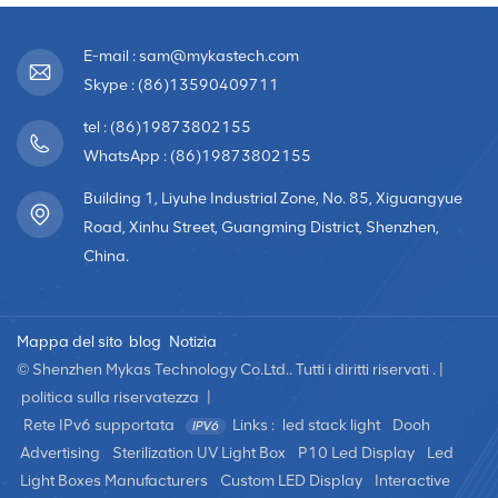
E-mail : sam@mykastech.com
Skype : (86)13590409711
tel : (86)19873802155
WhatsApp : (86)19873802155
Building 1, Liyuhe Industrial Zone, No. 85, Xiguangyue
Road, Xinhu Street, Guangming District, Shenzhen,
China.
Mappa del sito
blog
Notizia
© Shenzhen Mykas Technology Co.Ltd.. Tutti i diritti riservati . |
politica sulla riservatezza
|
Rete IPv6 supportata
Links :
led stack light
Dooh
Advertising
Sterilization UV Light Box
P10 Led Display
Led
Light Boxes Manufacturers
Custom LED Display
Interactive