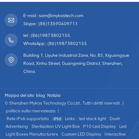
E-mail : sam@mykastech.com
Skype : (86)13590409711
tel : (86)19873802155
WhatsApp : (86)19873802155
Building 1, Liyuhe Industrial Zone, No. 85, Xiguangyue
Road, Xinhu Street, Guangming District, Shenzhen,
China.
Mappa del sito
blog
Notizia
© Shenzhen Mykas Technology Co.Ltd.. Tutti i diritti riservati . |
politica sulla riservatezza
|
Rete IPv6 supportata
Links :
led stack light
Dooh
Advertising
Sterilization UV Light Box
P10 Led Display
Led
Light Boxes Manufacturers
Custom LED Display
Interactive