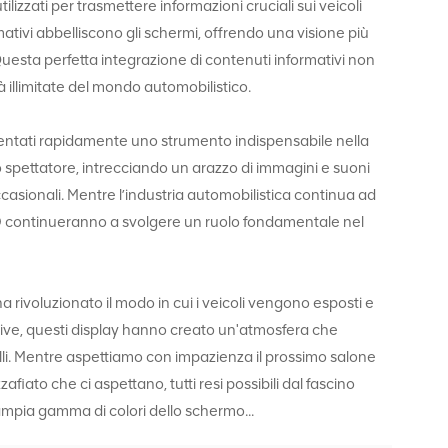
izzati per trasmettere informazioni cruciali sui veicoli
mativi abbelliscono gli schermi, offrendo una visione più
 Questa perfetta integrazione di contenuti informativi non
tà illimitate del mondo automobilistico.
 diventati rapidamente uno strumento indispensabile nella
o spettatore, intrecciando un arazzo di immagini e suoni
ccasionali. Mentre l’industria automobilistica continua ad
 LED continueranno a svolgere un ruolo fondamentale nel
ha rivoluzionato il modo in cui i veicoli vengono esposti e
ative, questi display hanno creato un'atmosfera che
velli. Mentre aspettiamo con impazienza il prossimo salone
iato che ci aspettano, tutti resi possibili dal fascino
'ampia gamma di colori dello schermo...