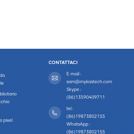
CONTATTACI
E-mail :
 da
sam@mykastech.com
le
Skype :
licitario
(86)13590409711
cchio
tel :
(86)19873802155
o pixel
WhatsApp :
(86)19873802155