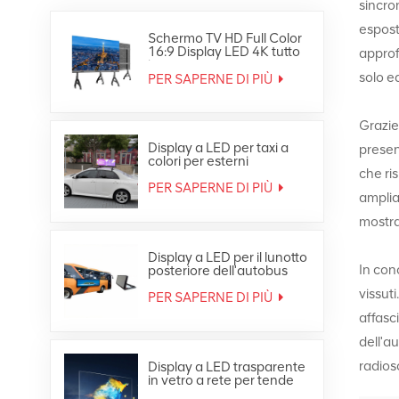
sincro
espost
Schermo TV HD Full Color
16:9 Display LED 4K tutto
approf
in uno
solo e
PER SAPERNE DI PIÙ
Grazie
Display a LED per taxi a
presen
colori per esterni
che ri
impermeabile in
movimento sul tetto
PER SAPERNE DI PIÙ
amplia
dell'auto
mostrar
Display a LED per il lunotto
In con
posteriore dell'autobus
pubblicitario a colori per
vissut
esterni
PER SAPERNE DI PIÙ
affasc
dell'a
radios
Display a LED trasparente
in vetro a rete per tende
pubblicitarie per finestre