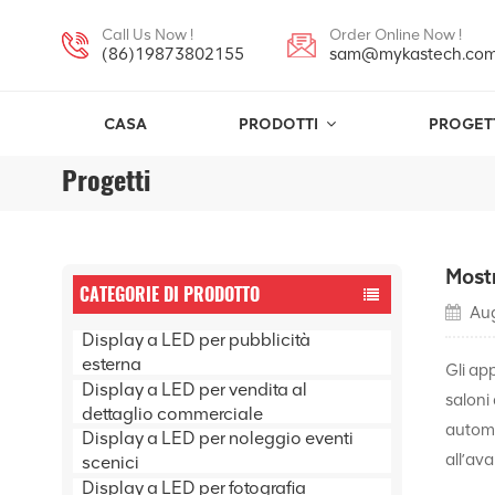
Call Us Now !
Order Online Now !
(86)19873802155
sam@mykastech.co
CASA
PRODOTTI
PROGET
Progetti
Most
CATEGORIE DI PRODOTTO
Aug
Display a LED per pubblicità
esterna
Gli ap
Display a LED per vendita al
saloni
dettaglio commerciale
automo
Display a LED per noleggio eventi
all’av
scenici
Display a LED per fotografia