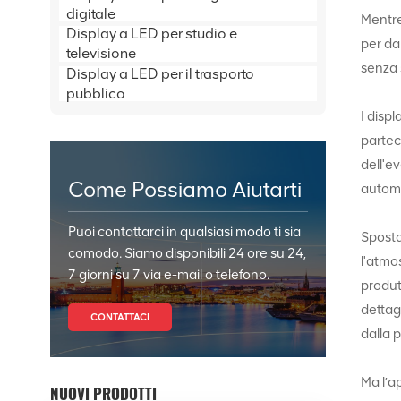
digitale
Mentre
Display a LED per studio e
per da
televisione
senza 
Display a LED per il trasporto
pubblico
I disp
partec
dell'e
Come Possiamo Aiutarti
automo
Puoi contattarci in qualsiasi modo ti sia
Sposta
comodo. Siamo disponibili 24 ore su 24,
l'atmo
7 giorni su 7 via e-mail o telefono.
produt
dettagl
CONTATTACI
dalla 
Ma l’a
NUOVI PRODOTTI