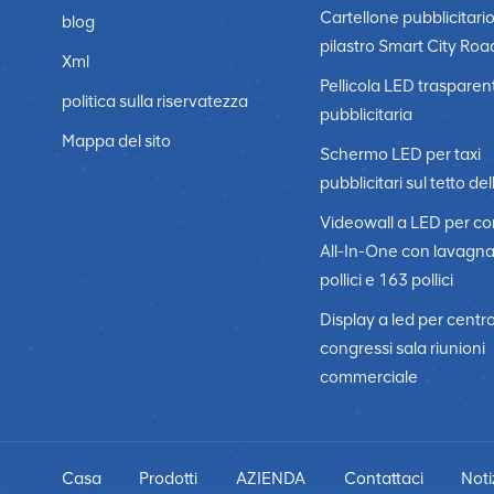
Cartellone pubblicitari
blog
pilastro Smart City Roa
Xml
Pellicola LED trasparen
politica sulla riservatezza
pubblicitaria
Mappa del sito
Schermo LED per taxi
pubblicitari sul tetto del
Videowall a LED per c
All-In-One con lavagn
pollici e 163 pollici
Display a led per centr
congressi sala riunioni
commerciale
Casa
Prodotti
AZIENDA
Contattaci
Noti