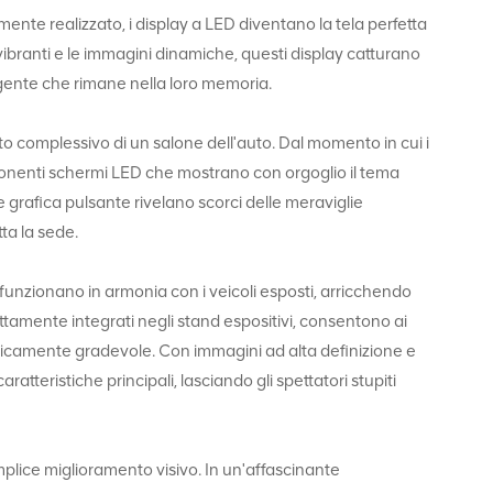
mente realizzato, i display a LED diventano la tela perfetta
 vibranti e le immagini dinamiche, questi display catturano
lgente che rimane nella loro memoria.
atto complessivo di un salone dell'auto. Dal momento in cui i
ponenti schermi LED che mostrano con orgoglio il tema
grafica pulsante rivelano scorci delle meraviglie
ta la sede.
D funzionano in armonia con i veicoli esposti, arricchendo
fettamente integrati negli stand espositivi, consentono ai
teticamente gradevole. Con immagini ad alta definizione e
atteristiche principali, lasciando gli spettatori stupiti
emplice miglioramento visivo. In un'affascinante