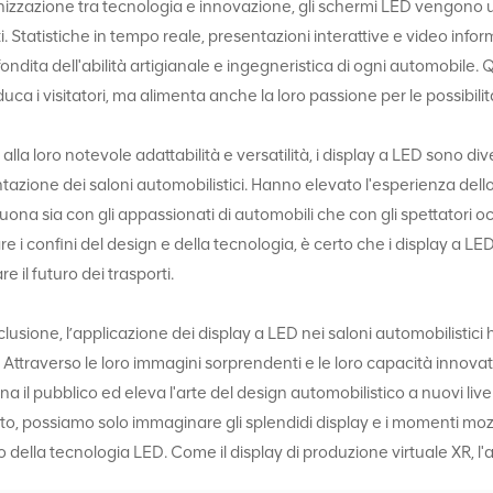
nizzazione tra tecnologia e innovazione, gli schermi LED vengono util
i. Statistiche in tempo reale, presentazioni interattive e video infor
ondita dell'abilità artigianale e ingegneristica di ogni automobile.
duca i visitatori, ma alimenta anche la loro passione per le possibili
 alla loro notevole adattabilità e versatilità, i display a LED sono
tazione dei saloni automobilistici. Hanno elevato l'esperienza dell
suona sia con gli appassionati di automobili che con gli spettatori o
re i confini del design e della tecnologia, è certo che i display a
e il futuro dei trasporti.
clusione, l’applicazione dei display a LED nei saloni automobilistici 
i. Attraverso le loro immagini sorprendenti e le loro capacità innov
ina il pubblico ed eleva l'arte del design automobilistico a nuovi li
uto, possiamo solo immaginare gli splendidi display e i momenti mozzaf
o della tecnologia LED. Come il display di produzione virtuale XR, l