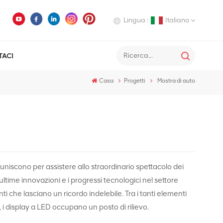
Lingua :
Italiano
TACI
English
Casa
Progetti
Mostra di auto
Deutsch
Italiano
Русский
Español
riuniscono per assistere allo straordinario spettacolo dei
ultime innovazioni e i progressi tecnologici nel settore
i che lasciano un ricordo indelebile. Tra i tanti elementi
 i display a LED occupano un posto di rilievo.