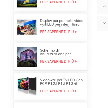
PER SAPERNE DI PIÙ
Display per pannello video
wall LED per interni fisso
ultra sottile Full HD
PER SAPERNE DI PIÙ
Schermo di
visualizzazione per
segnaletica digitale per
video wall LED
PER SAPERNE DI PIÙ
impermeabile HD per
esterni
Videowall per TV LED Cob
P0.9 P1.25 P1.5 P1.8 4K
8K Fine Small Pixe
PER SAPERNE DI PIÙ