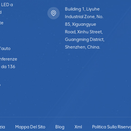
o LED a
Building 1, Liyuhe
d
Industrial Zone, No.
te
85, Xiguangyue
Road, Xinhu Street,
Guangming District,
Shenzhen, China.
l'auto
onferenze
a da 136
o
zia
Mappa Del Sito
Blog
Xml
Politica Sulla Riser