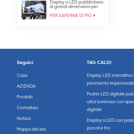
Display a LED pubblicitario
di grandi dimensioni per
esterni Ultra HD 4K
PER SAPERNE DI PIÙ
Seguici
TAG CALDI
Casa
Display LED interattivo
pavimento impermeabi
AZIENDA
Poster LED digitale pubb
Prodotti
ultra luminoso con spe
Contattaci
digitale
Notizia
Display a LED con pass
piccoli e fini
Mappa del sito