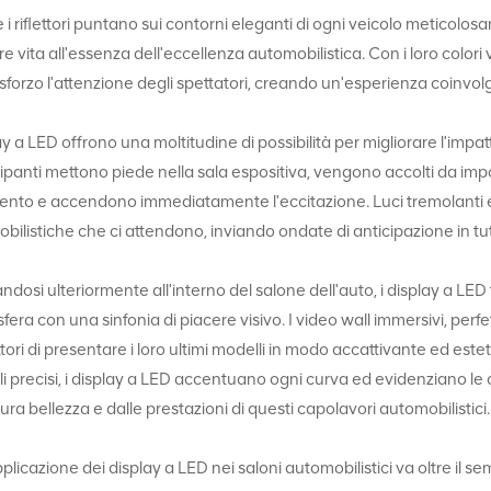
 i riflettori puntano sui contorni eleganti di ogni veicolo meticolosa
re vita all'essenza dell'eccellenza automobilistica. Con i loro colori
sforzo l'attenzione degli spettatori, creando un'esperienza coinvo
lay a LED offrono una moltitudine di possibilità per migliorare l'imp
ipanti mettono piede nella sala espositiva, vengono accolti da im
vento e accendono immediatamente l'eccitazione. Luci tremolanti e 
bilistiche che ci attendono, inviando ondate di anticipazione in tut
ndosi ulteriormente all'interno del salone dell'auto, i display a LE
sfera con una sinfonia di piacere visivo. I video wall immersivi, per
tori di presentare i loro ultimi modelli in modo accattivante ed es
i precisi, i display a LED accentuano ogni curva ed evidenziano le car
pura bellezza e dalle prestazioni di questi capolavori automobilistici.
pplicazione dei display a LED nei saloni automobilistici va oltre il s